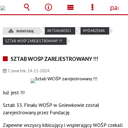
panel
Wyszukiwarka
Narzędzia
Menu
Menu
główne
szczegółow
AKTUALNOŚCI
WYDARZENIA
Jesteś tutaj
SZTAB WOŚP ZAREJESTROWANY !!!
SZTAB WOŚP ZAREJESTROWANY !!!
Czwartek, 14-11-2024
Już jest !!!
Sztab 33. Finału WOŚP w Gniewkowie został
zarejestrowany przez Fundację.
Zapewne wszyscy kibicujący i wspierający WOŚP czekali