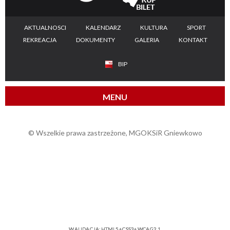
AKTUALNOSCI
KALENDARZ
KULTURA
SPORT
REKREACJA
DOKUMENTY
GALERIA
KONTAKT
BIP
MENU
© Wszelkie prawa zastrzeżone, MGOKSiR Gniewkowo
WALIDACJA:
HTML5
+
CSS3
+
WCAG 2.1