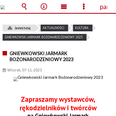
panel
Wyszukiwarka
Narzędzia
Menu
Menu
główne
szczegółow
AKTUALNOŚCI
KULTURA
Jesteś tutaj
GNIEWKOWSKI JARMARK BOŻONARODZENIOWY 2023
GNIEWKOWSKI JARMARK
BOŻONARODZENIOWY 2023
Wtorek, 07-11-2023
Zapraszamy wystawców,
rękodzielników i twórców
na Gniewkowski Jarmark